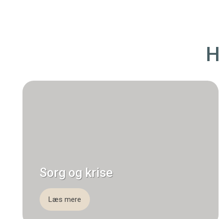
H
Sorg og krise
Læs mere