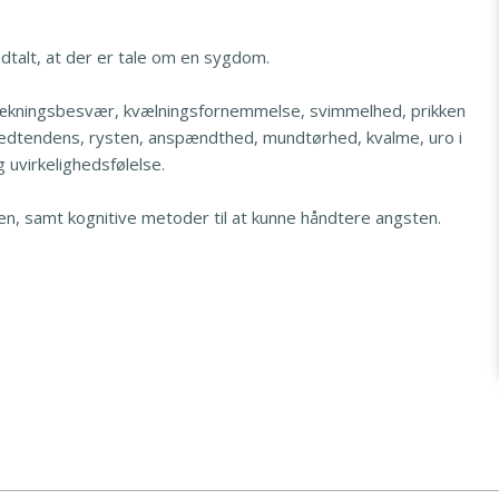
dtalt, at der er tale om en sygdom.
ækningsbesvær, kvælningsfornemmelse, svimmelhed, prikken
vedtendens, rysten, anspændthed, mundtørhed, kvalme, uro i
uvirkelighedsfølelse.
en, samt kognitive metoder til at kunne håndtere angsten.​