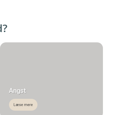
d?
​Angst
Læse mere