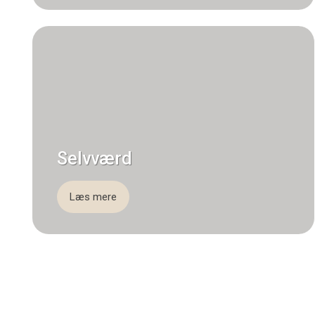
Selvværd
Læs mere